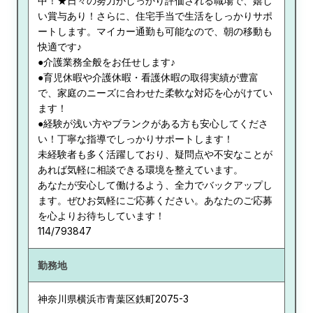
中！★日々の努力がしっかり評価される職場で、嬉し
い賞与あり！さらに、住宅手当で生活をしっかりサポ
ートします。マイカー通勤も可能なので、朝の移動も
快適です♪
●介護業務全般をお任せします♪
●育児休暇や介護休暇・看護休暇の取得実績が豊富
で、家庭のニーズに合わせた柔軟な対応を心がけてい
ます！
●経験が浅い方やブランクがある方も安心してくださ
い！丁寧な指導でしっかりサポートします！
未経験者も多く活躍しており、疑問点や不安なことが
あれば気軽に相談できる環境を整えています。
あなたが安心して働けるよう、全力でバックアップし
ます。ぜひお気軽にご応募ください。あなたのご応募
を心よりお待ちしています！
114/793847
勤務地
神奈川県
横浜市青葉区鉄町2075-3