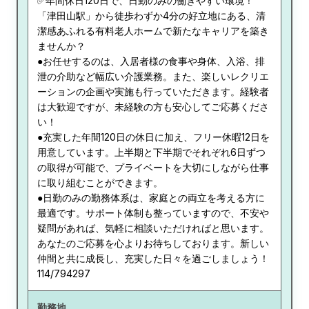
✅年間休日120日で、日勤のみの働きやすい環境！
「津田山駅」から徒歩わずか4分の好立地にある、清
潔感あふれる有料老人ホームで新たなキャリアを築き
ませんか？
●お任せするのは、入居者様の食事や身体、入浴、排
泄の介助など幅広い介護業務。また、楽しいレクリエ
ーションの企画や実施も行っていただきます。経験者
は大歓迎ですが、未経験の方も安心してご応募くださ
い！
●充実した年間120日の休日に加え、フリー休暇12日を
用意しています。上半期と下半期でそれぞれ6日ずつ
の取得が可能で、プライベートを大切にしながら仕事
に取り組むことができます。
●日勤のみの勤務体系は、家庭との両立を考える方に
最適です。サポート体制も整っていますので、不安や
疑問があれば、気軽に相談いただければと思います。
あなたのご応募を心よりお待ちしております。新しい
仲間と共に成長し、充実した日々を過ごしましょう！
114/794297
勤務地