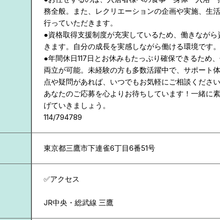
務全般。また、レクリエーションの企画や実施、生
行っていただきます。
●資格取得支援制度が充実しているため、働きながら
きます。自分の成長を実感しながら働ける環境です
●年間休日117日とお休みもたっぷり確保できるため
両立が可能。未経験の方も多数活躍中で、サポート
点や疑問があれば、いつでもお気軽にご相談くださ
あなたのご応募を心よりお待ちしています！一緒に
げていきましょう。
114/794789
東京都
三鷹市下連雀6丁目6番51号
✅アクセス
JR中央・総武線 三鷹