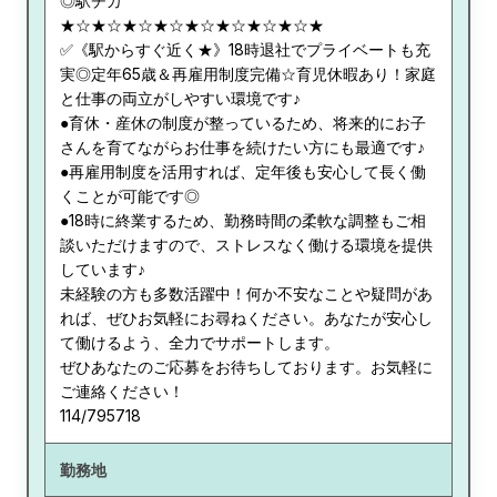
◎駅チカ
★☆★☆★☆★☆★☆★☆★☆★☆★
✅《駅からすぐ近く★》18時退社でプライベートも充
実◎定年65歳＆再雇用制度完備☆育児休暇あり！家庭
と仕事の両立がしやすい環境です♪
●育休・産休の制度が整っているため、将来的にお子
さんを育てながらお仕事を続けたい方にも最適です♪
●再雇用制度を活用すれば、定年後も安心して長く働
くことが可能です◎
●18時に終業するため、勤務時間の柔軟な調整もご相
談いただけますので、ストレスなく働ける環境を提供
しています♪
未経験の方も多数活躍中！何か不安なことや疑問があ
れば、ぜひお気軽にお尋ねください。あなたが安心し
て働けるよう、全力でサポートします。
ぜひあなたのご応募をお待ちしております。お気軽に
ご連絡ください！
114/795718
勤務地