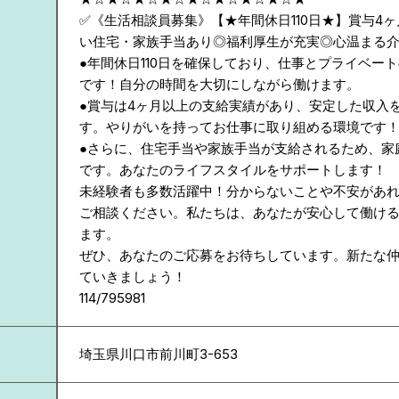
✅《生活相談員募集》【★年間休日110日★】賞与4
い住宅・家族手当あり◎福利厚生が充実◎心温まる
●年間休日110日を確保しており、仕事とプライベー
です！自分の時間を大切にしながら働けます。
●賞与は4ヶ月以上の支給実績があり、安定した収入
す。やりがいを持ってお仕事に取り組める環境です
●さらに、住宅手当や家族手当が支給されるため、家
です。あなたのライフスタイルをサポートします！
未経験者も多数活躍中！分からないことや不安があ
ご相談ください。私たちは、あなたが安心して働け
ます。
ぜひ、あなたのご応募をお待ちしています。新たな
ていきましょう！
114/795981
埼玉県
川口市前川町3-653