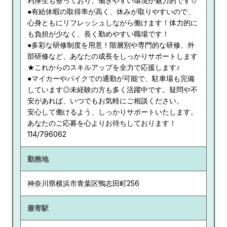
利厚生も整っており、働きやすい環境が魅力的です☆
●有給休暇の取得率が高く、休みが取りやすいので、
心身ともにリフレッシュしながら働けます！体力的に
も負担が少なく、長く勤めやすい職場です！
●多彩な研修制度を用意！階層別や専門的な研修、外
部研修など、あなたの成長をしっかりサポートします
★これからのスキルアップを全力で応援します♪
●マイカーやバイクでの通勤が可能で、駐車場も完備
しています◎未経験の方も多く活躍中です。疑問や不
安があれば、いつでもお気軽にご相談ください。
安心して働けるよう、しっかりサポートいたします。
あなたのご応募を心よりお待ちしております！
114/796062
勤務地
神奈川県
横浜市青葉区鴨志田町256
最寄駅