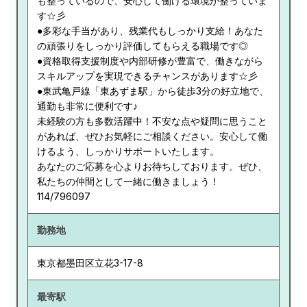
も整っているので、安心して働ける環境が整っていま
す☆彡
●多彩な手当があり、残業代もしっかり支給！あなた
の頑張りをしっかり評価してもらえる職場です◎
●資格取得支援制度や内部研修が豊富で、働きながら
スキルアップを実現できるチャンスがあります☆彡
●東武亀戸線「東あずま駅」から徒歩3分の好立地で、
通勤も非常に便利です♪
未経験の方も多数活躍中！不安な点や疑問に思うこと
があれば、ぜひお気軽にご相談ください。安心して働
けるよう、しっかりサポートいたします。
あなたのご応募を心よりお待ちしております。ぜひ、
私たちの仲間として一緒に働きましょう！
114/796097
勤務地
東京都
墨田区立花3-17-8
最寄駅