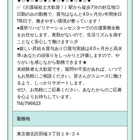
★☆★☆★☆★☆★☆★☆★☆★☆★
✅《介護福祉士大歓迎！》駅から徒歩7分の好立地◎
日勤のみの勤務で、賞与はなんと4.0ヶ月分♪年間休日
118日で、働きやすい環境が整っています！
●通所リハビリテーションセンターでの介護業務全般
をお任せします。夜勤がないので、生活リズムを崩す
ことなく安心して働けます☆彡
●嬉しい昇給＆賞与あり◎賞与実績は4.0ヶ月分と高水
準♪あなたの頑張りをしっかりと評価しますので、や
りがいを感じながら勤務できます★
未経験者も大歓迎です。疑問や不安があれば、いつで
もお気軽にご相談ください。皆さんがスムーズに働け
るよう、しっかりサポートします。
ぜひ、お気軽にご応募ください。あなたからのご応募
を心よりお待ちしています。
114/796623
勤務地
東京都
北区田端３丁目１８-２４