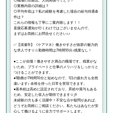
◎職場の雰囲気、人間関係ってどう？
◎業務内容の詳細は？
◎平均年収は？私の経験を考慮した場合の給与待遇条
件は？
これらの情報も丁寧にご案内致します！！
直接応募通知が行くわけではございませんので、
まずはお気軽にお問合せください♪♪
✅【清瀬市】《ケアマネ》働きやすさが抜群の魅力的
な求人です☆☆勤務時間は7時間10分♪残業なし！
●ここが自慢！働きやすさ満点の職場です。残業がな
いため、プライベートと仕事のメリハリをしっかりと
つけることができます。
●1勤務が7時間10分と短めなので、1日の疲れ方も全然
違います♪ 余裕を持った日常を実現できます。
●基本給は高めに設定されており、昇給や賞与もある
ため、安定した収入が期待できます☆彡
未経験の方も多く活躍中！不安な点や疑問があれば、
どうぞお気軽にご相談ください。私たちはあなたが安
心して働けるように全力でサポートします。