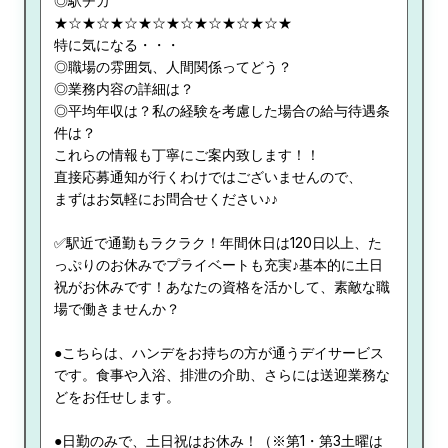
◎駅チカ
★☆★☆★☆★☆★☆★☆★☆★☆★
特に気になる・・・
◎職場の雰囲気、人間関係ってどう？
◎業務内容の詳細は？
◎平均年収は？私の経験を考慮した場合の給与待遇条
件は？
これらの情報も丁寧にご案内致します！！
直接応募通知が行くわけではございませんので、
まずはお気軽にお問合せください♪♪
✅駅近で通勤もラクラク！年間休日は120日以上、た
っぷりのお休みでプライベートも充実♪基本的に土日
祝がお休みです！あなたの資格を活かして、素敵な職
場で働きませんか？
●こちらは、ハンデをお持ちの方が通うデイサービス
です。食事や入浴、排泄の介助、さらには送迎業務な
どをお任せします。
●日勤のみで、土日祝はお休み！（※第1・第3土曜は