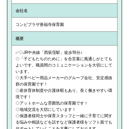
会社名
コンビプラザ善福寺保育園
概要
✅◇JR中央線「西荻窪駅」徒歩16分♪
◇「子どもたちのために」を合言葉に風通しがとても
よいです。職員間のコミュニケーションを大切にして
います。
◇大手ベビー用品メーカーのグループ会社、安定感抜
群の保育園です！
◇産休育休制度や介護休暇もあり、長く働きやすい環
境です！
◇アットホームな雰囲気の保育園です！
◇地域交流を大切にしています！
◇保護者様同士や保育スタッフと一緒に子育てに関す
る悩みや相談などを話すなど保護者様をソフト面でも
サポートしていくことを大事にしております