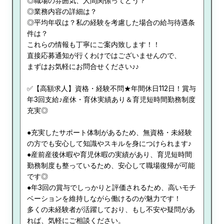
◎職場の雰囲気、人間関係ってどう？
◎業務内容の詳細は？
◎平均年収は？私の経験を考慮した場合の給与待遇条
件は？
これらの情報も丁寧にご案内致します！！
直接応募通知が行くわけではございませんので、
まずはお気軽にお問合せください♪♪
✅【高額求人】資格・経験不問★年間休日112日！賞与
年3回支給♪産休・育休実績あり＆育児短時間勤務制度
充実◎
●充実したサポート体制があるため、無資格・未経験
の方でも安心して知識やスキルを身につけられます♪
●産前産後休暇や育児休暇の実績があり、育児短時間
勤務制度も整っているため、安心して職場復帰が可能
です◎
●年3回の賞与でしっかりと評価されるため、高いモチ
ベーションを維持しながら働けるのが魅力です！
多くの未経験者が活躍しており、もし不安や疑問があ
れば、気軽にご相談ください。