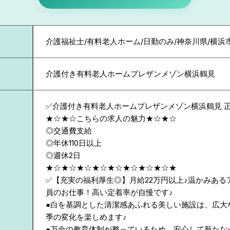
介護福祉士/有料老人ホーム/日勤のみ/神奈川県/横浜
介護付き有料老人ホームプレザンメゾン横浜鶴見
✅介護付き有料老人ホームプレザンメゾン横浜鶴見 
★☆★☆こちらの求人の魅力★☆★☆
◎交通費支給
◎年休110日以上
◎週休2日
★☆★☆★☆★☆★☆★☆★☆★☆★
✅【充実の福利厚生◎】月給22万円以上♪温かみある
員のお仕事！高い定着率が自慢です♪
●白を基調とした清潔感あふれる美しい施設は、広大
季の変化を楽しめます♪
●万全の教育体制が整っているため、安心して新たな