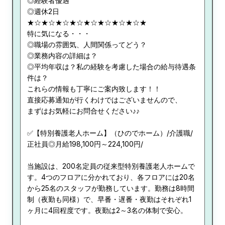
◎経験者優遇
◎週休2日
★☆★☆★☆★☆★☆★☆★☆★☆★
特に気になる・・・
◎職場の雰囲気、人間関係ってどう？
◎業務内容の詳細は？
◎平均年収は？私の経験を考慮した場合の給与待遇条
件は？
これらの情報も丁寧にご案内致します！！
直接応募通知が行くわけではございませんので、
まずはお気軽にお問合せください♪♪
✅【特別養護老人ホーム】（ひのでホーム）/介護職/
正社員◎月給198,100円～224,100円/
当施設は、200名定員の従来型特別養護老人ホームで
す。4つのフロアに分かれており、各フロアには20名
から25名のスタッフが勤務しています。勤務は8時間
制（夜勤も同様）で、早番・遅番・夜勤はそれぞれ1
ヶ月に4回程度です。夜勤は2～3名の体制で安心。