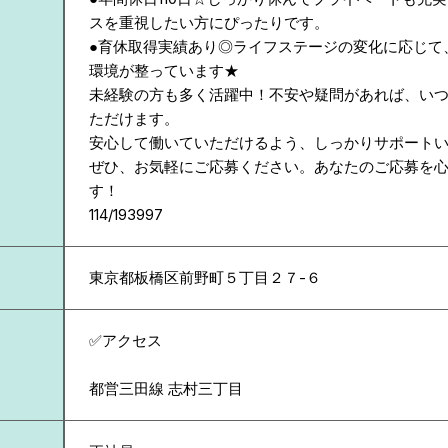
スを重視したい方にぴったりです。
●育休取得実績あり◎ライフステージの変化に応じて
環境が整っています★
未経験の方も多く活躍中！不安や疑問があれば、い
ただけます。
安心して働いていただけるよう、しっかりサポート
ぜひ、お気軽にご応募ください。あなたのご応募を
す！
114/193997
東京都
板橋区前野町５丁目２７-６
✅アクセス
都営三田線 志村三丁目