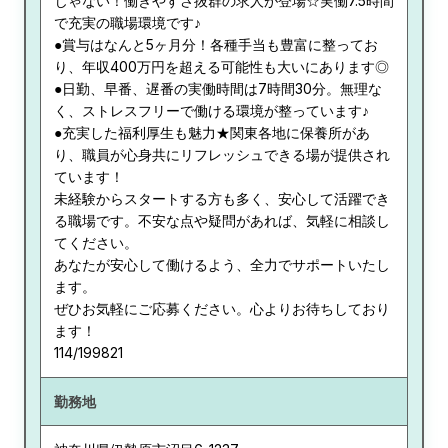
じゃない！働きやすさ抜群の求人が登場☆実働7.5時間
で充実の職場環境です♪
●賞与はなんと5ヶ月分！各種手当も豊富に整ってお
り、年収400万円を超える可能性も大いにあります◎
●日勤、早番、遅番の実働時間は7時間30分。無理な
く、ストレスフリーで働ける環境が整っています♪
●充実した福利厚生も魅力★関東各地に保養所があ
り、職員が心身共にリフレッシュできる場が提供され
ています！
未経験からスタートする方も多く、安心して活躍でき
る職場です。不安な点や疑問があれば、気軽に相談し
てください。
あなたが安心して働けるよう、全力でサポートいたし
ます。
ぜひお気軽にご応募ください。心よりお待ちしており
ます！
114/199821
勤務地