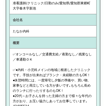
准看護師/クリニック/日勤のみ/愛知県/愛知郡東郷町
大字春木字新池
会社名
たなか内科
概要
✅オンコールなし／交通費支給／夜勤なし／残業なし
／車通勤ＯＫ
✅●内科・小児科メインの地域に根差したクリニック
です。手技が出来ればブランク・未経験の方もOK！
●休憩時間には、一度帰宅し夕飯の準備や、買い物、
家事などと両立している方が多いです｡もちろん長め
のランチに行ったりするのもOK！
●20代～お子さんを持った主婦の方まで様々な年代の
方がおり、お互い協力しあってお仕事しています｡