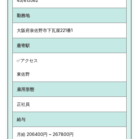
43/815582
勤務地
大阪府
泉佐野市下瓦屋221番1
最寄駅
✅アクセス
東佐野
雇用形態
正社員
給与
月給 206400円 ~ 267800円