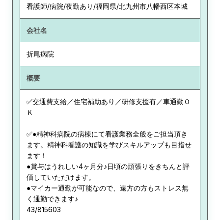
看護師/病院/夜勤あり/福岡県/北九州市八幡西区本城
会社名
折尾病院
概要
✅交通費支給／住宅補助あり／研修支援有／車通勤Ｏ
Ｋ
✅●精神科病院の病棟にて看護業務全般をご担当頂き
ます。精神科看護の知識を学びスキルアップも目指せ
ます！
●賞与はうれしい4ヶ月分♪日頃の頑張りをきちんと評
価していただけます。
●マイカー通勤が可能なので、遠方の方もストレス無
く通勤できます♪
43/815603