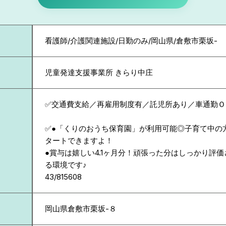
看護師/介護関連施設/日勤のみ/岡山県/倉敷市栗坂-
児童発達支援事業所 きらり中庄
✅交通費支給／再雇用制度有／託児所あり／車通勤Ｏ
✅●「くりのおうち保育園」が利用可能◎子育て中の
タートできますよ！
●賞与は嬉しい4.1ヶ月分！頑張った分はしっかり評
る環境です♪
43/815608
岡山県
倉敷市栗坂-８