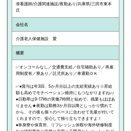
准看護師/介護関連施設/夜勤あり/兵庫県/三田市東本
庄
会社名
介護老人保健施設 愛
概要
✅オンコールなし／交通費支給／住宅補助あり／再雇
用制度有／寮あり／託児所あり／車通勤ＯＫ
✅●賞与は年3回、5か月分以上の支給実績あり☆昇給
額も高めでモチベーション維持にもつながりますね♪♪
●日勤帯は9-17時の実働7時間と短めで、残業もほぼあ
りません★夜勤は勤務3か月目以降としっかり慣れて
から、その後も個々のペースに合わせて先輩が付いて
くれますので、安心して独り立ちできますよ！
●単身寮や保育所、リフレッシュ休暇や海外研修制度