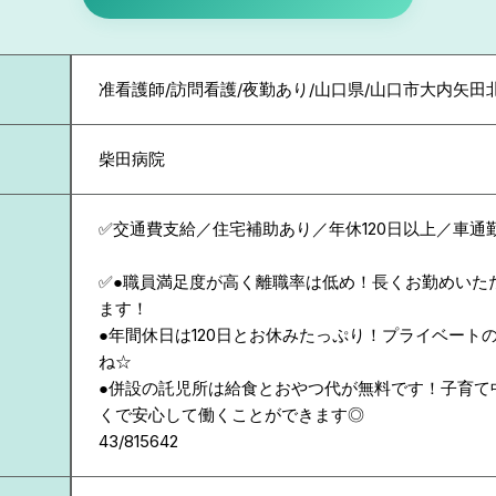
准看護師/訪問看護/夜勤あり/山口県/山口市大内矢田
柴田病院
✅交通費支給／住宅補助あり／年休120日以上／車通
✅●職員満足度が高く離職率は低め！長くお勤めいた
ます！
●年間休日は120日とお休みたっぷり！プライベート
ね☆
●併設の託児所は給食とおやつ代が無料です！子育て
くで安心して働くことができます◎
43/815642