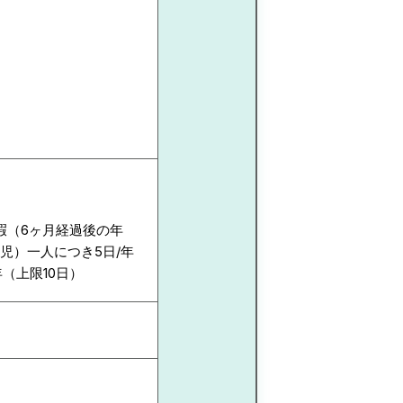
暇（6ヶ月経過後の年
児）一人につき5日/年
（上限10日）