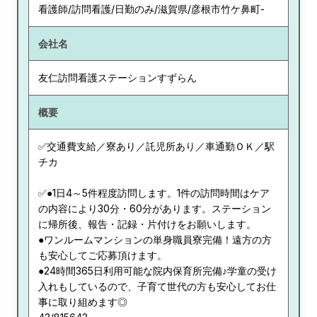
看護師/訪問看護/日勤のみ/滋賀県/彦根市竹ケ鼻町-
会社名
友仁訪問看護ステーションすずらん
概要
✅交通費支給／寮あり／託児所あり／車通勤ＯＫ／駅
チカ
✅●1日4～5件程度訪問します。1件の訪問時間はケア
の内容により30分・60分があります。ステーション
に帰所後、報告・記録・片付けをお願いします。
●ワンルームマンションの単身職員寮完備！遠方の方
も安心してご応募頂けます。
●24時間365日利用可能な院内保育所完備♪学童の受け
入れもしているので、子育て世代の方も安心してお仕
事に取り組めます◎