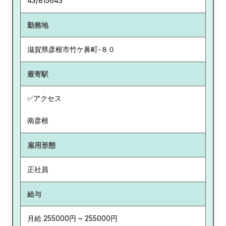
43/815643
勤務地
滋賀県
彦根市竹ケ鼻町-８０
最寄駅
✅アクセス
南彦根
雇用形態
正社員
給与
月給 255000円 ~ 255000円