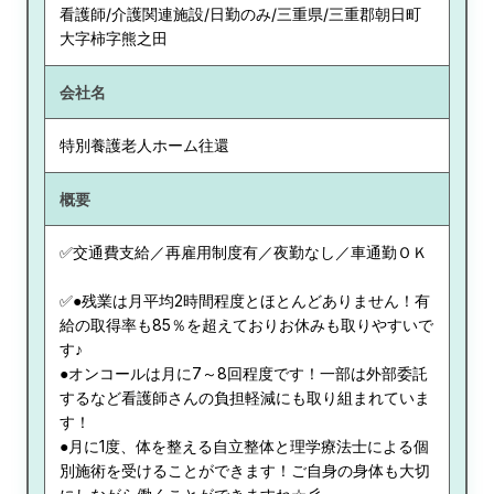
看護師/介護関連施設/日勤のみ/三重県/三重郡朝日町
大字柿字熊之田
会社名
特別養護老人ホーム往還
概要
✅交通費支給／再雇用制度有／夜勤なし／車通勤ＯＫ
✅●残業は月平均2時間程度とほとんどありません！有
給の取得率も85％を超えておりお休みも取りやすいで
す♪
●オンコールは月に7～8回程度です！一部は外部委託
するなど看護師さんの負担軽減にも取り組まれていま
す！
●月に1度、体を整える自立整体と理学療法士による個
別施術を受けることができます！ご自身の身体も大切