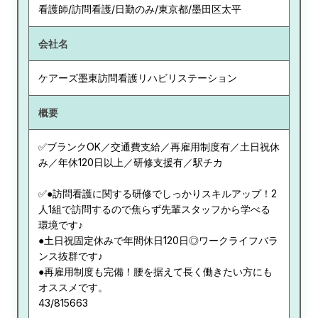
看護師/訪問看護/日勤のみ/東京都/墨田区太平
会社名
ケアーズ墨東訪問看護リハビリステーション
概要
✅ブランクOK／交通費支給／再雇用制度有／土日祝休
み／年休120日以上／研修支援有／駅チカ
✅●訪問看護に関する研修でしっかりスキルアップ！2
人1組で訪問するので焦らず先輩スタッフから学べる
環境です♪
●土日祝固定休みで年間休日120日◎ワークライフバラ
ンス抜群です♪
●再雇用制度も完備！腰を据えて長く働きたい方にも
オススメです。
43/815663