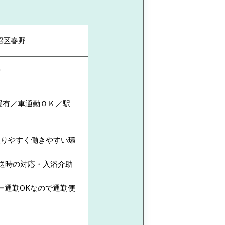
沼区春野
宮
援有／車通勤ＯＫ／駅
取りやすく働きやすい環
送時の対応・入浴介助
ー通勤OKなので通勤便