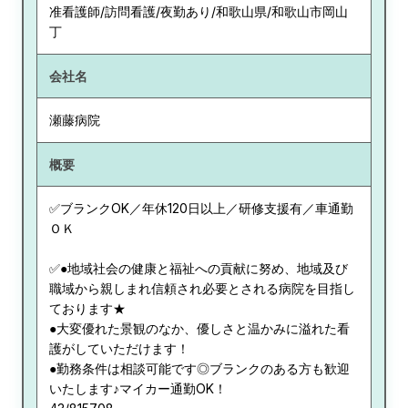
准看護師/訪問看護/夜勤あり/和歌山県/和歌山市岡山
丁
会社名
瀬藤病院
概要
✅ブランクOK／年休120日以上／研修支援有／車通勤
ＯＫ
✅●地域社会の健康と福祉への貢献に努め、地域及び
職域から親しまれ信頼され必要とされる病院を目指し
ております★
●大変優れた景観のなか、優しさと温かみに溢れた看
護がしていただけます！
●勤務条件は相談可能です◎ブランクのある方も歓迎
いたします♪マイカー通勤OK！