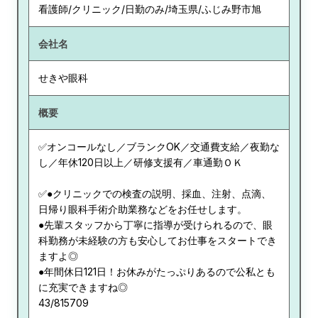
看護師/クリニック/日勤のみ/埼玉県/ふじみ野市旭
会社名
せきや眼科
概要
✅オンコールなし／ブランクOK／交通費支給／夜勤な
し／年休120日以上／研修支援有／車通勤ＯＫ
✅●クリニックでの検査の説明、採血、注射、点滴、
日帰り眼科手術介助業務などをお任せします。
●先輩スタッフから丁寧に指導が受けられるので、眼
科勤務が未経験の方も安心してお仕事をスタートでき
ますよ◎
●年間休日121日！お休みがたっぷりあるので公私とも
に充実できますね◎
43/815709