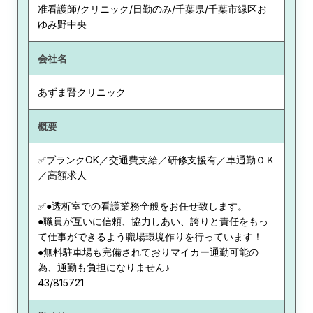
准看護師/クリニック/日勤のみ/千葉県/千葉市緑区お
ゆみ野中央
会社名
あずま腎クリニック
概要
✅ブランクOK／交通費支給／研修支援有／車通勤ＯＫ
／高額求人
✅●透析室での看護業務全般をお任せ致します。
●職員が互いに信頼、協力しあい、誇りと責任をもっ
て仕事ができるよう職場環境作りを行っています！
●無料駐車場も完備されておりマイカー通勤可能の
為、通勤も負担になりません♪
43/815721