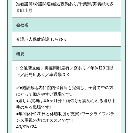
准看護師/介護関連施設/夜勤あり/千葉県/夷隅郡大多
喜町上原
会社名
介護老人保健施設 しらゆり
概要
✅交通費支給／再雇用制度有／寮あり／年休120日以
上／託児所あり／車通勤ＯＫ
✅●施設敷地内に院内保育所も完備し、子育て中の方
にとって働きやすい職場です。
●嬉しい賞与は4.5ヶ月分！頑張りが認められる遣り甲
斐のある職場です♪
●年間休日120日と休暇制度が充実♪ワークライフバラ
ンス重視の方にオススメです！
43/815724