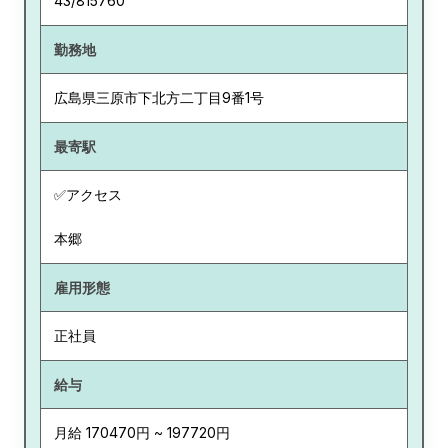
43/815760
勤務地
広島県
三原市下北方二丁目9番1号
最寄駅
✅アクセス
本郷
雇用形態
正社員
給与
月給 170470円 ~ 197720円