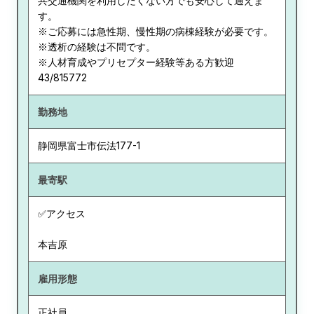
共交通機関を利用したくない方でも安心して通えま
す。
※ご応募には急性期、慢性期の病棟経験が必要です。
※透析の経験は不問です。
※人材育成やプリセプター経験等ある方歓迎
43/815772
勤務地
静岡県
富士市伝法177-1
最寄駅
✅アクセス
本吉原
雇用形態
正社員