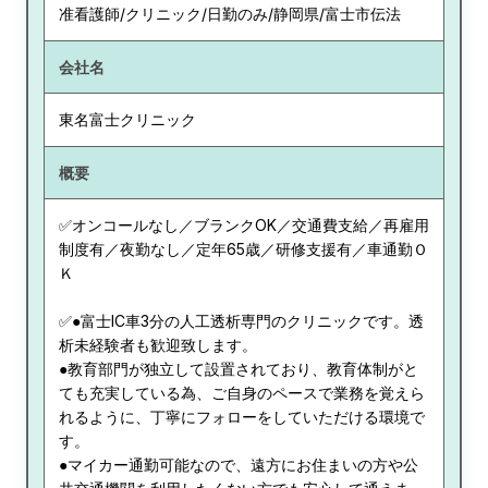
准看護師/クリニック/日勤のみ/静岡県/富士市伝法
会社名
東名富士クリニック
概要
✅オンコールなし／ブランクOK／交通費支給／再雇用
制度有／夜勤なし／定年65歳／研修支援有／車通勤Ｏ
Ｋ
✅●富士IC車3分の人工透析専門のクリニックです。透
析未経験者も歓迎致します。
●教育部門が独立して設置されており、教育体制がと
ても充実している為、ご自身のペースで業務を覚えら
れるように、丁寧にフォローをしていただける環境で
す。
●マイカー通勤可能なので、遠方にお住まいの方や公