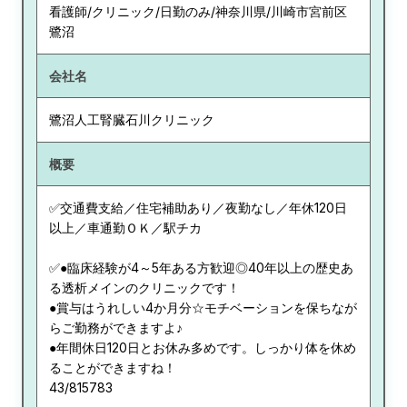
看護師/クリニック/日勤のみ/神奈川県/川崎市宮前区
鷺沼
会社名
鷺沼人工腎臓石川クリニック
概要
✅交通費支給／住宅補助あり／夜勤なし／年休120日
以上／車通勤ＯＫ／駅チカ
✅●臨床経験が4～5年ある方歓迎◎40年以上の歴史あ
る透析メインのクリニックです！
●賞与はうれしい4か月分☆モチベーションを保ちなが
らご勤務ができますよ♪
●年間休日120日とお休み多めです。しっかり体を休め
ることができますね！
43/815783