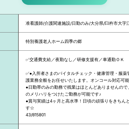
准看護師/介護関連施設/日勤のみ/大分県/臼杵市大字
特別養護老人ホーム四季の郷
✅交通費支給／夜勤なし／研修支援有／車通勤ＯＫ
✅●入所者さまのバイタルチェック・健康管理・服薬
護業務全般をお任せいたします。オンコール対応可
●日勤帯のみの勤務で残業はほとんどありませんので
のメリハリをつけたご勤務が可能です♪
●賞与実績は4ヶ月と高水準！日頃の頑張りをきちん
す☆
43/815801