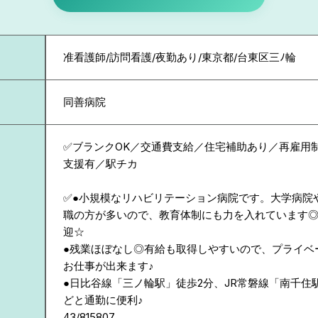
准看護師/訪問看護/夜勤あり/東京都/台東区三ﾉ輪
同善病院
✅ブランクOK／交通費支給／住宅補助あり／再雇用
支援有／駅チカ
✅●小規模なリハビリテーション病院です。大学病院
職の方が多いので、教育体制にも力を入れています
迎☆
●残業ほぼなし◎有給も取得しやすいので、プライベ
お仕事が出来ます♪
●日比谷線「三ノ輪駅」徒歩2分、JR常磐線「南千住
どと通勤に便利♪
43/815807