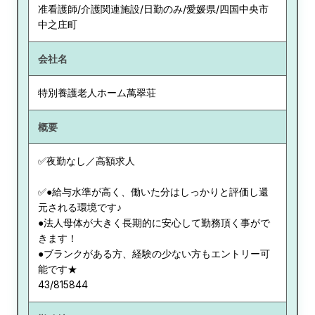
准看護師/介護関連施設/日勤のみ/愛媛県/四国中央市
中之庄町
会社名
特別養護老人ホーム萬翠荘
概要
✅夜勤なし／高額求人
✅●給与水準が高く、働いた分はしっかりと評価し還
元される環境です♪
●法人母体が大きく長期的に安心して勤務頂く事がで
きます！
●ブランクがある方、経験の少ない方もエントリー可
能です★
43/815844