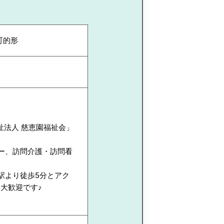
町的形
祉法人 慈恵園福祉会」
ー、訪問介護・訪問看
駅より徒歩5分とアク
大歓迎です♪