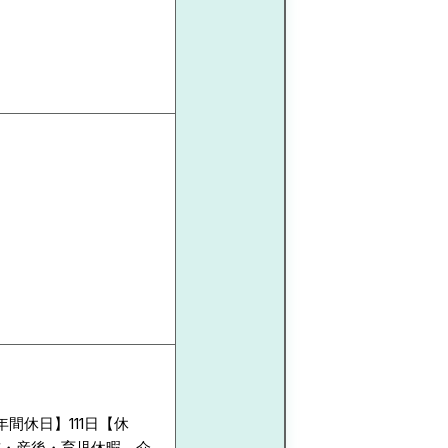
間休日】111日【休
前・産後・育児休暇、介