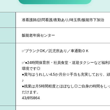
准看護師/訪問看護/夜勤あり/埼玉県/飯能市下加治
飯能老年病センター
✅ブランクOK／託児所あり／車通勤ＯＫ
✅●24時間保育所・社員食堂・送迎タクシーなど福
環境です◎
●賞与はうれしい4.5か月分☆手当も充実しており、
♪
●残業は月5時間程度とほぼなし◎ご自身の時間をし
だけます。
43/815864