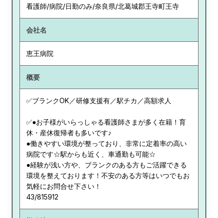
看護師/病院/日勤のみ/奈良県/北葛城郡王寺町王寺
会社名
恵王病院
概要
✅ブランクOK／研修支援有／駅チカ／高額求人
✅●お子様がいらっしゃる看護師さまが多く在籍！育
休・産休復帰者も多いです♪
●働きやすい環境が整っており、非常に定着率の高い
病院です☆駅からも近く、車通勤も可能☆
●経験が浅い方や、ブランクのある方もご活躍できる
環境を整えております！不安のある方等はいつでもお
気軽にお問合せ下さい！
43/815912