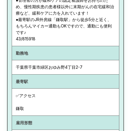
●管理者の方が緩和ケアの認定看護師をお持ちのた
め、慢性期疾患の患者様以外に末期がんの在宅緩和治
療など、緩和ケアに力を入れています！
●最寄駅のJR外房線「鎌取駅」から徒歩5分と近く、
もちろんマイカー通勤もOKですので、通勤にも便利
です♪
43/815918
勤務地
千葉県
千葉市緑区おゆみ野4丁目2-7
最寄駅
✅アクセス
鎌取
雇用形態