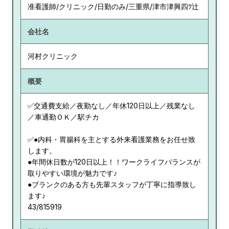
准看護師/クリニック/日勤のみ/三重県/津市津興四ﾂ辻
会社名
河村クリニック
概要
✅交通費支給／夜勤なし／年休120日以上／残業なし
／車通勤ＯＫ／駅チカ
✅●内科・胃腸科を主とする外来看護業務をお任せ致
します。
●年間休日数が120日以上！！ワークライフバランスが
取りやすい環境が魅力です♪
●ブランクのある方も先輩スタッフが丁寧に指導致し
ます♪
43/815919