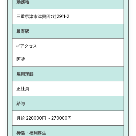
勤務地
三重県
津市津興四ﾂ辻2911-2
最寄駅
✅アクセス
阿漕
雇用形態
正社員
給与
月給 220000円 ~ 270000円
待遇・福利厚生