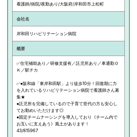
看護師/病院/夜勤あり/大阪府/岸和田市上松町
会社名
岸和田リハビリテーション病院
概要
✅住宅補助あり／研修支援有／託児所あり／車通勤Ｏ
Ｋ／駅チカ
✅●阪和線「東岸和田駅」より徒歩10分！回復期に力
を入れているリハビリテーション病院で看護師さん募
集★
●託児所を完備しているので子育て世代の方も安心し
てお勤めいただけます◎
●固定チームナーシングを導入しており《チーム内で
お互いに支えあう》風土があります！
43/815967