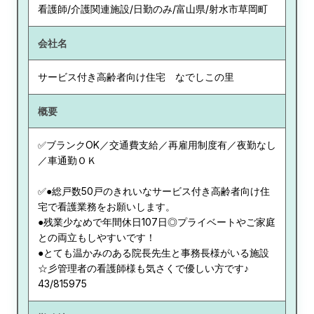
看護師/介護関連施設/日勤のみ/富山県/射水市草岡町
会社名
サービス付き高齢者向け住宅 なでしこの里
概要
✅ブランクOK／交通費支給／再雇用制度有／夜勤なし
／車通勤ＯＫ
✅●総戸数50戸のきれいなサービス付き高齢者向け住
宅で看護業務をお願いします。
●残業少なめで年間休日107日◎プライベートやご家庭
との両立もしやすいです！
●とても温かみのある院長先生と事務長様がいる施設
☆彡管理者の看護師様も気さくで優しい方です♪
43/815975