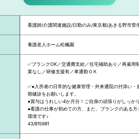
看護師/介護関連施設/日勤のみ/東京都/あきる野市菅生
養護老人ホーム松楓園
✅ブランクOK／交通費支給／住宅補助あり／再雇用
業なし／研修支援有／車通勤ＯＫ
✅●入所者の日常的な健康管理・外来通院の付添い・
期健診をお願いします。
●賞与はうれしい4か月分！ご自身の頑張りがしっか
●看護の仕事が初めての方、また、ブランクのある方
環境です♪
43/815981