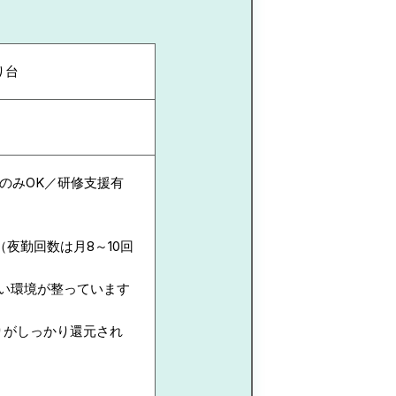
り台
のみOK／研修支援有
夜勤回数は月8～10回
すい環境が整っています
張りがしっかり還元され