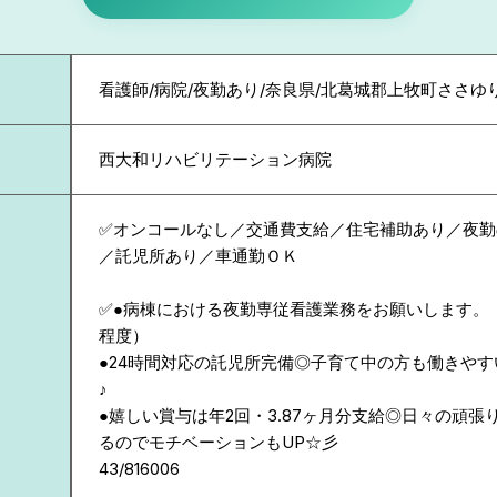
看護師/病院/夜勤あり/奈良県/北葛城郡上牧町ささゆ
西大和リハビリテーション病院
✅オンコールなし／交通費支給／住宅補助あり／夜勤
／託児所あり／車通勤ＯＫ
✅●病棟における夜勤専従看護業務をお願いします。（
程度）
●24時間対応の託児所完備◎子育て中の方も働きや
♪
●嬉しい賞与は年2回・3.87ヶ月分支給◎日々の頑
るのでモチベーションもUP☆彡
43/816006