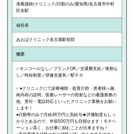
准看護師/クリニック/日勤のみ/愛知県/名古屋市中村
区名駅
会社名
あおばクリニック名古屋駅前院
概要
✅オンコールなし／ブランクOK／交通費支給／夜勤な
し／時短制度／研修支援有／駅チカ
✅●クリニックにて診療補助・処置介助・患者様へ施
術内容の説明、医療レーザーの照射などの看護業務の
他、受付・電話対応といったクリニック業務をお願い
します！
●日勤帯のみで月給36万円と高給与★評価制度もしっ
かりとあるので、年収500万円も目指せます！モチベ
ーション高く、お仕事に励むことが出来ますね！