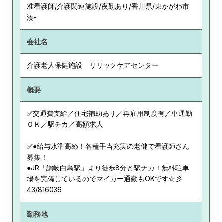
准看護師/介護関連施設/夜勤あり/香川県/東かがわ市
湊-
会社名
介護老人保健施設 リリックケアセンター
概要
✅交通費支給／住宅補助あり／再雇用制度有／車通勤
ＯＫ／駅チカ／高額求人
✅●給与水準高め！各種手当充実の老健で看護師さん
募集！
●JR「讃岐白鳥駅」より徒歩8分と駅チカ！無料駐車
場を完備しているのでマイカー通勤もOKです☆彡
43/816036
勤務地