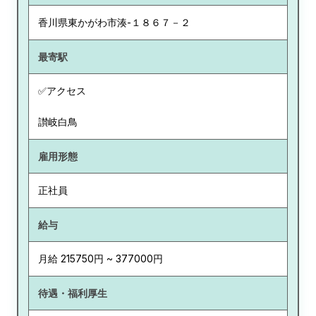
香川県
東かがわ市湊-１８６７－２
最寄駅
✅アクセス
讃岐白鳥
雇用形態
正社員
給与
月給 215750円 ~ 377000円
待遇・福利厚生