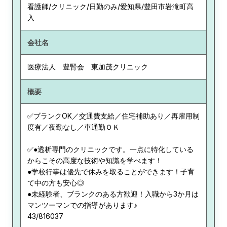
看護師/クリニック/日勤のみ/愛知県/豊田市岩滝町高
入
会社名
医療法人 豊腎会 東加茂クリニック
概要
✅ブランクOK／交通費支給／住宅補助あり／再雇用制
度有／夜勤なし／車通勤ＯＫ
✅●透析専門のクリニックです。一点に特化している
からこその高度な技術や知識を学べます！
●学校行事は優先で休みを取ることができます！子育
て中の方も安心◎
●未経験者、ブランクのある方歓迎！入職から3か月は
マンツーマンでの指導があります♪
43/816037