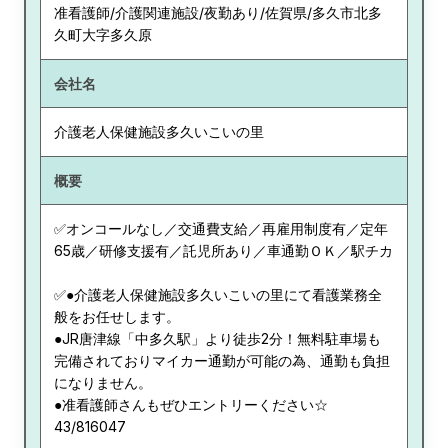
准看護師/介護関連施設/夜勤あり/佐賀県/多久市北多
久町大字多久原
会社名
介護老人保健施設多久いこいの里
概要
✅オンコールなし／交通費支給／再雇用制度有／定年
65歳／研修支援有／託児所あり／車通勤ＯＫ／駅チカ
✅●介護老人保健施設多久いこいの里にて看護業務全
般をお任せします。
●JR唐津線「中多久駅」より徒歩2分！無料駐車場も
完備されておりマイカー通勤が可能の為、通勤も負担
になりません。
●准看護師さんもぜひエントリーください☆
43/816047