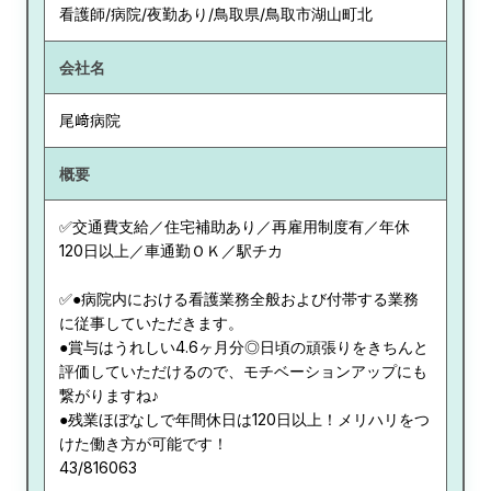
看護師/病院/夜勤あり/鳥取県/鳥取市湖山町北
会社名
尾﨑病院
概要
✅交通費支給／住宅補助あり／再雇用制度有／年休
120日以上／車通勤ＯＫ／駅チカ
✅●病院内における看護業務全般および付帯する業務
に従事していただきます。
●賞与はうれしい4.6ヶ月分◎日頃の頑張りをきちんと
評価していただけるので、モチベーションアップにも
繋がりますね♪
●残業ほぼなしで年間休日は120日以上！メリハリをつ
けた働き方が可能です！
43/816063